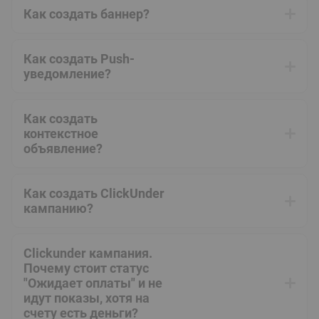
Как создать баннер?
Подробное описание создания баннерного
объявления доступно
здесь
.
Как создать Push-
уведомление?
Подробное описание создания Push-
уведомления доступно
здесь
.
Как создать
контекстное
объявление?
Подробное описание создания контекстного
объявления доступно
здесь
.
Как создать ClickUnder
кампанию?
Подробное описание создания ClickUnder
кампании доступно
здесь
.
Clickunder кампания.
Почему стоит статус
"Ожидает оплаты" и не
идут показы, хотя на
счету есть деньги?