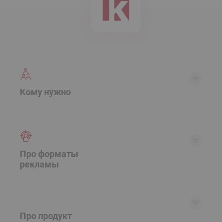
Кому нужно
Рекламодателю
Агентству
Арбитражнику
Про форматы
рекламы
Паблишеру
RTB партнеры
Баннерная
Native
Про продукт
Push ads