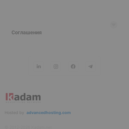
Popunder
FAQ
Справка
Вакансии
Соглашения
Контакты
Пользовательское соглашение
Политика конфиденциальности
Политика использования файлов cookie
Opt-Out
Hosted by
advancedhosting.com
© 2012-2026 Kadam.net