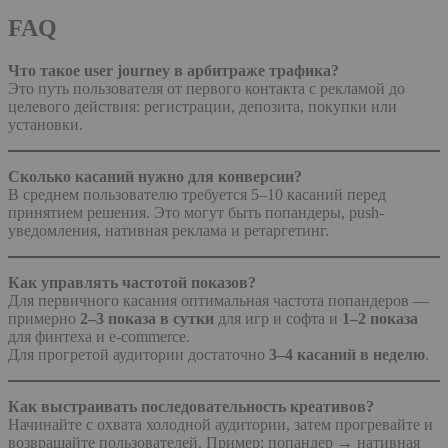
FAQ
Что такое user journey в арбитраже трафика?
Это путь пользователя от первого контакта с рекламой до
целевого действия: регистрации, депозита, покупки или
установки.
Сколько касаний нужно для конверсии?
В среднем пользователю требуется 5–10 касаний перед
принятием решения. Это могут быть попандеры, push-
уведомления, нативная реклама и ретаргетинг.
Как управлять частотой показов?
Для первичного касания оптимальная частота попандеров —
примерно
2–3 показа в сутки
для игр и софта и
1–2 показа
для финтеха и e-commerce.
Для прогретой аудитории достаточно
3–4 касаний в неделю
.
Как выстраивать последовательность креативов?
Начинайте с охвата холодной аудитории, затем прогревайте и
возвращайте пользователей. Пример: попандер → нативная