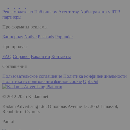
Рекламодателю
Паблишеру
Агентству
Арбитражнику
RTB
партнеры
Про форматы рекламы
Баннерная
Native
Push ads
Popunder
Про продукт
FAQ
Справка
Вакансии
Контакты
Соглашения
Пользовательское соглашение
Политика конфиденциальности
Политика использования файлов cookie
Opt-Out
© 2012-2025 Kadam.net
Kadam Advertising Ltd, Omonoias Avenue 13, 3052 Limassol,
Republic of Cypruss
Part of